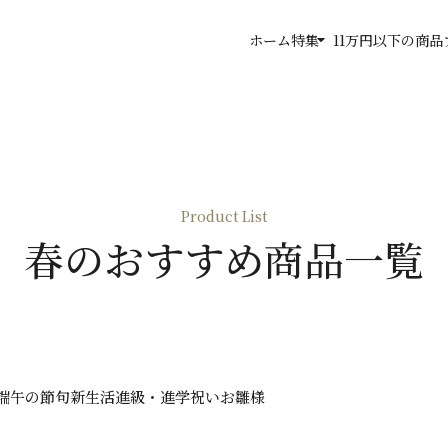
arrow_drop_down
ホーム
特集
11万円以下の商品
Product List
春のおすすめ商品一覧
端午の節句
新生活
進級・進学祝い
お雛様