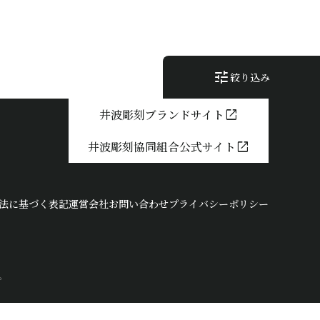
tune
絞り込み
open_in_new
井波彫刻ブランドサイト
open_in_new
井波彫刻協同組合公式サイト
法に基づく表記
運営会社
お問い合わせ
プライバシーポリシー
。