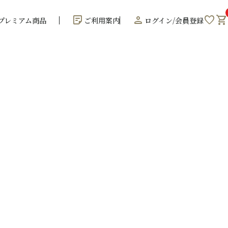
sticky_note_2
person
favorite
shopping_cart
プレミアム商品
ご利用案内
ログイン/会員登録