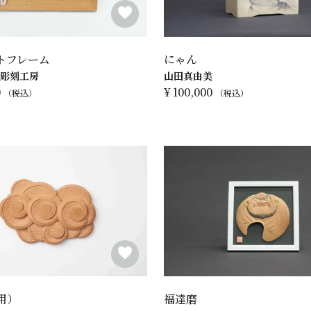
トフレーム
にゃん
彫刻工房
山田真由美
0
¥
100,000
税込
税込
用）
福達磨