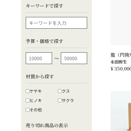
キーワードで探す
予算・価格で探す
龍（円筒
〜
永田幹生
¥
350,00
材質から探す
ケヤキ
クス
ヒノキ
サクラ
その他
売り切れ商品の表示