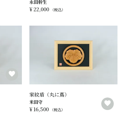
永田幹生
¥
22,000
税込
家紋盾（丸に蔦）
米田守
¥
16,500
税込