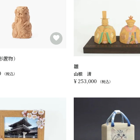
形置物）
雛
0
山根 清
税込
¥
253,000
税込