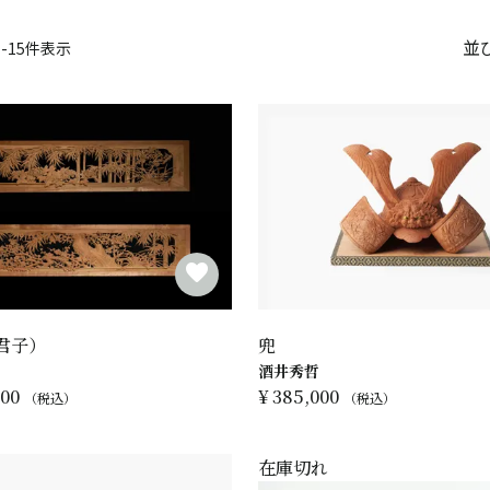
並
1
-
15
件表示
君子）
兜
酒井秀哲
000
¥
385,000
税込
税込
在庫切れ