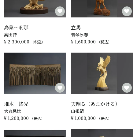
島梟～刹那
立馬
高田斉
音琴冰春
¥
2,300,000
¥
1,600,000
税込
税込
堆木「搖光」
天翔る（あまかける）
大丸晃世
山根清
¥
1,200,000
¥
1,000,000
税込
税込