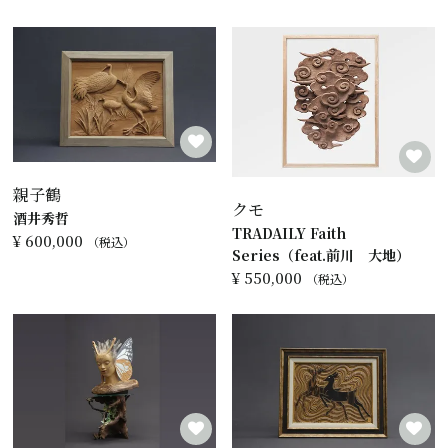
親子鶴
クモ
酒井秀哲
TRADAILY Faith
¥
600,000
税込
Series（feat.前川 大地）
¥
550,000
税込