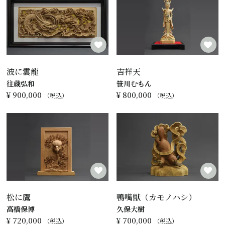
波に雲龍
吉祥天
往蔵弘和
笹川むもん
¥
900,000
¥
800,000
税込
税込
松に鷹
鴨嘴獣（カモノハシ）
高橋保博
久保大樹
¥
720,000
¥
700,000
税込
税込