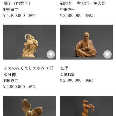
欄間（四君子）
御随神 右大臣・左大臣
野村清宝
中田啓一
¥
4,400,000
¥
3,500,000
税込
税込
あめのみくまりのかみ（天
仙厓
水分神）
石原良定
¥
2,300,000
石原良定
税込
¥
2,800,000
税込