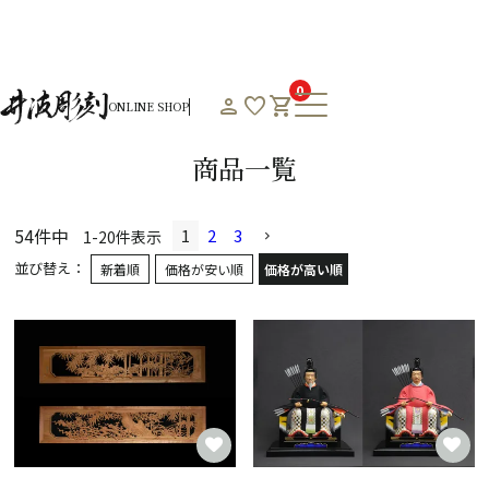
HOME
オンラインショップHOME
商品一覧
0
person
favorite
shopping_cart
ONLINE SHOP
Product List
商品一覧
54
件中
1
2
3
1
-
20
件表示
並び替え
新着順
価格が安い順
価格が高い順