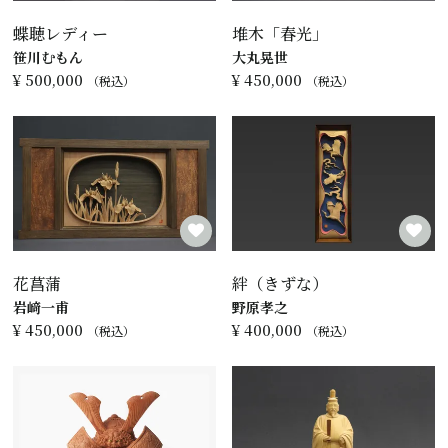
蝶聴レディー
堆木「春光」
笹川むもん
大丸晃世
¥
500,000
¥
450,000
税込
税込
花菖蒲
絆（きずな）
岩﨑一甫
野原孝之
¥
450,000
¥
400,000
税込
税込