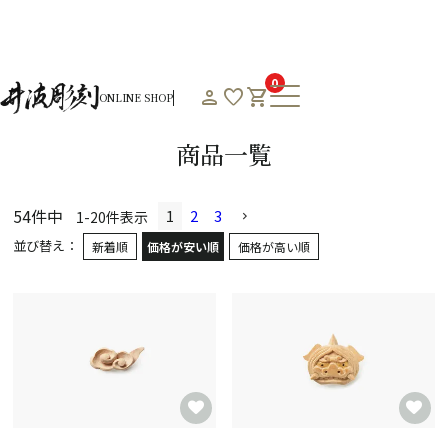
HOME
オンラインショップHOME
商品一覧
0
person
favorite
shopping_cart
ONLINE SHOP
Product List
商品一覧
54
件中
1
2
3
1
-
20
件表示
並び替え
新着順
価格が安い順
価格が高い順