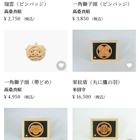
瑞雲（ピンバッジ）
一角獅子頭（ピンバッジ）
高桑良昭
高桑良昭
¥
2,750
¥
3,850
税込
税込
一角獅子頭（帯どめ）
家紋盾（丸に鷹の羽）
高桑良昭
米田守
¥
4,950
¥
16,500
税込
税込