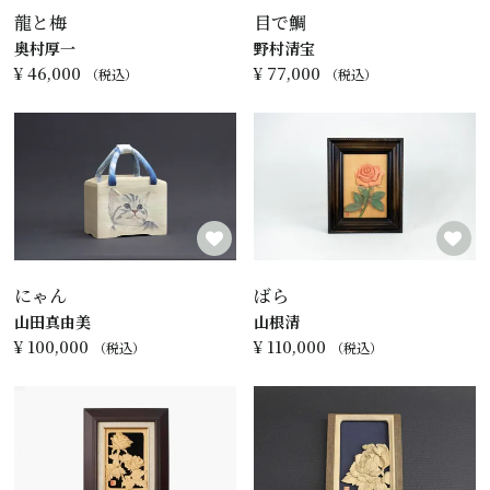
龍と梅
目で鯛
奥村厚一
野村清宝
¥
46,000
¥
77,000
税込
税込
にゃん
ばら
山田真由美
山根清
¥
100,000
¥
110,000
税込
税込