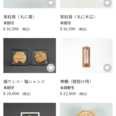
家紋盾（丸に蔦）
家紋盾（丸に木瓜）
米田守
米田守
¥
16,500
¥
16,500
税込
税込
福ワンコ・福ニャンコ
神棚（壁掛け用）
米田守
永田幹生
¥
20,000
¥
22,000
税込
税込