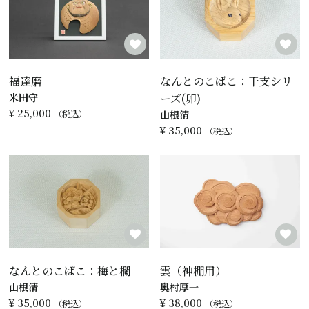
福達磨
なんとのこばこ：干支シリ
米田守
ーズ(卯)
¥
25,000
税込
山根清
¥
35,000
税込
なんとのこばこ：梅と欄
雲（神棚用）
山根清
奥村厚一
¥
35,000
¥
38,000
税込
税込