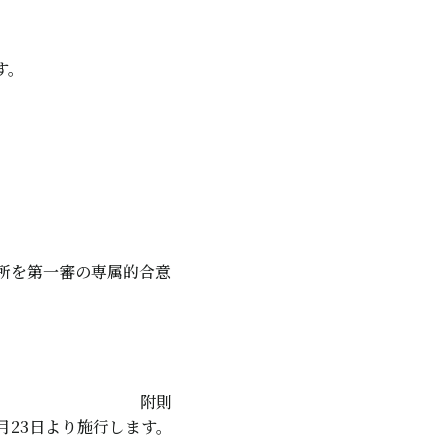
す。
所を第一審の専属的合意
附則
2月23日より施行します。