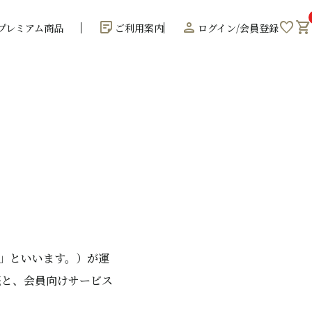
sticky_note_2
person
favorite
shopping_cart
プレミアム商品
ご利用案内
ログイン/会員登録
社」といいます。）が運
売と、会員向けサービス
。