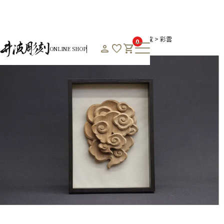
HOME
オンラインショップHOME
プレミアム商品一覧
彩雲
0
person
favorite
shopping_cart
ONLINE SHOP