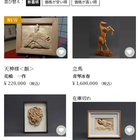
並び替え
新着順
価格が安い順
価格が高い順
NEW
天神様＜額＞
立馬
花嶋 一作
音琴冰春
¥
220,000
¥
1,600,000
税込
税込
在庫切れ