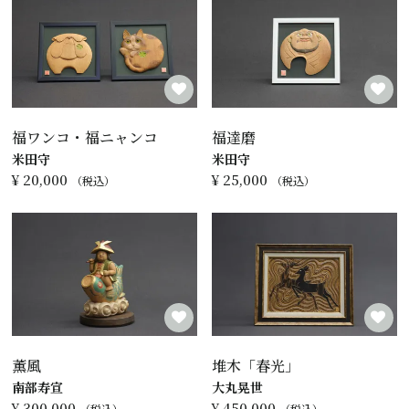
福ワンコ・福ニャンコ
福達磨
米田守
米田守
¥
20,000
¥
25,000
税込
税込
薫風
堆木「春光」
南部寿宣
大丸晃世
¥
300,000
¥
450,000
税込
税込