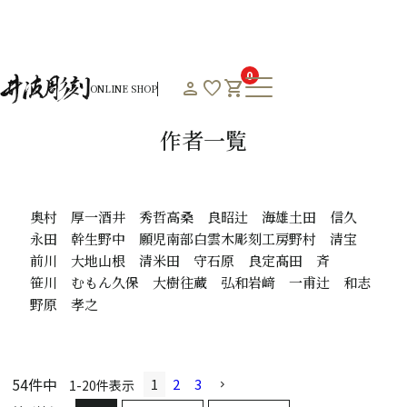
HOME
オンラインショップHOME
作者一覧
0
person
favorite
shopping_cart
ONLINE SHOP
Product List
作者一覧
奥村 厚一
酒井 秀哲
高桑 良昭
辻 海雄
土田 信久
永田 幹生
野中 願児
南部白雲木彫刻工房
野村 清宝
前川 大地
山根 清
米田 守
石原 良定
髙田 斉
笹川 むもん
久保 大樹
往蔵 弘和
岩﨑 一甫
辻 和志
野原 孝之
54
件中
1
2
3
1
-
20
件表示