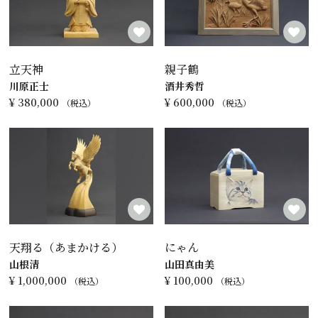
立天神
親子鶴
川原正士
酒井秀哲
¥
380,000
¥
600,000
税込
税込
天翔る（あまかける）
にゃん
山根清
山田真由美
¥
1,000,000
¥
100,000
税込
税込