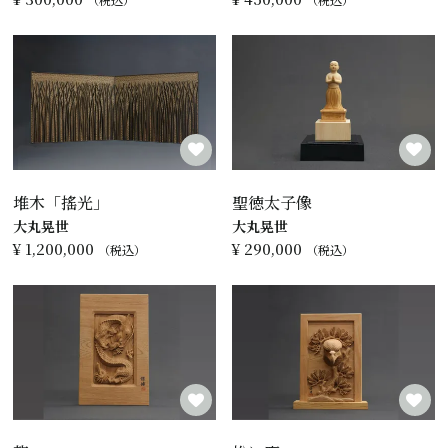
堆木「搖光」
聖徳太子像
大丸晃世
大丸晃世
¥
1,200,000
¥
290,000
税込
税込