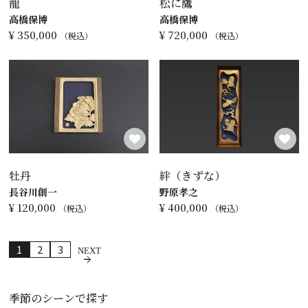
龍
松に鷹
高橋保博
高橋保博
¥
350,000
¥
720,000
税込
税込
牡丹
絆（きずな）
長谷川創一
野原孝之
¥
120,000
¥
400,000
税込
税込
1
2
3
季節のシーンで探す