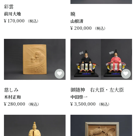
彩雲
暁
前川大地
¥
170,000
山根清
税込
¥
200,000
税込
慈しみ
御随神 右大臣・左大臣
木村正和
中田啓一
¥
280,000
¥
3,500,000
税込
税込