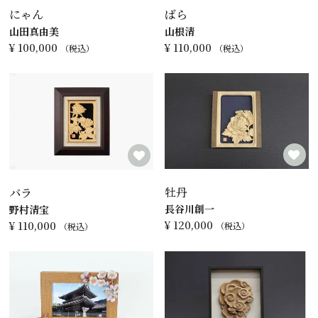
にゃん
ばら
山田真由美
山根清
¥
100,000
¥
110,000
税込
税込
牡丹
バラ
長谷川創一
野村清宝
¥
120,000
¥
110,000
税込
税込