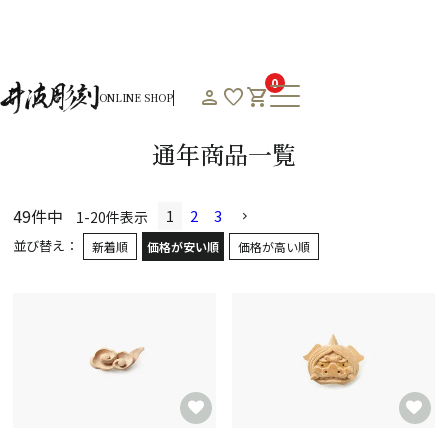
HOME
オンラインショップHOME
通年商品一覧
0
person
favorite
shopping_cart
ONLINE SHOP
Product List
通年商品一覧
49
件中
1
2
3
1
-
20
件表示
並び替え
新着順
価格が安い順
価格が高い順