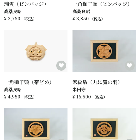
瑞雲（ピンバッジ）
一角獅子頭（ピンバッジ）
高桑良昭
高桑良昭
¥
2,750
¥
3,850
税込
税込
一角獅子頭（帯どめ）
家紋盾（丸に鷹の羽）
高桑良昭
米田守
¥
4,950
¥
16,500
税込
税込