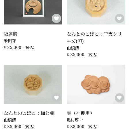
福達磨
なんとのこばこ：干支シリ
米田守
ーズ(卯)
¥
25,000
税込
山根清
¥
35,000
税込
なんとのこばこ：梅と欄
雲（神棚用）
山根清
奥村厚一
¥
35,000
¥
38,000
税込
税込