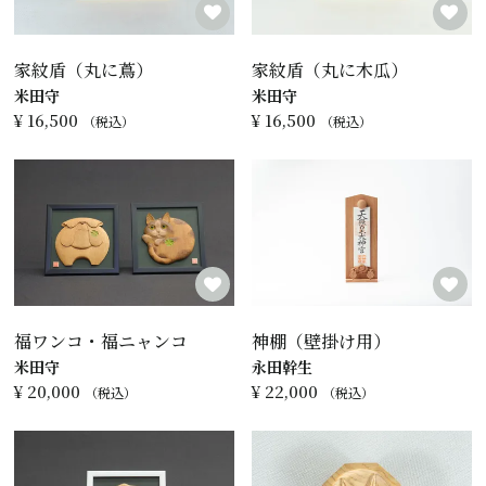
家紋盾（丸に蔦）
家紋盾（丸に木瓜）
米田守
米田守
¥
16,500
¥
16,500
税込
税込
福ワンコ・福ニャンコ
神棚（壁掛け用）
米田守
永田幹生
¥
20,000
¥
22,000
税込
税込