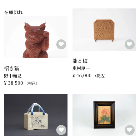
在庫切れ
龍と梅
招き猫
奥村厚一
¥
46,000
野中願児
税込
¥
38,500
税込