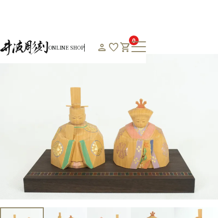
HOME
オンラインショップHOME
通年商品一覧
雛
0
person
favorite
shopping_cart
ONLINE SHOP