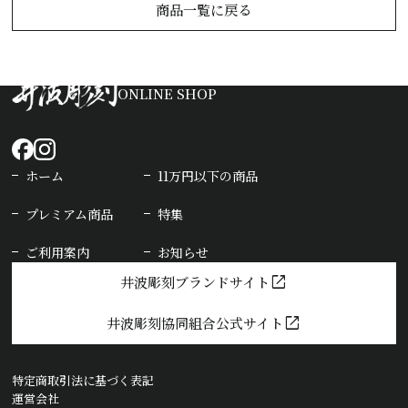
商品一覧に戻る
ONLINE SHOP
ホーム
11万円以下の商品
プレミアム商品
特集
ご利用案内
お知らせ
open_in_new
井波彫刻ブランドサイト
open_in_new
井波彫刻協同組合公式サイト
特定商取引法に基づく表記
運営会社