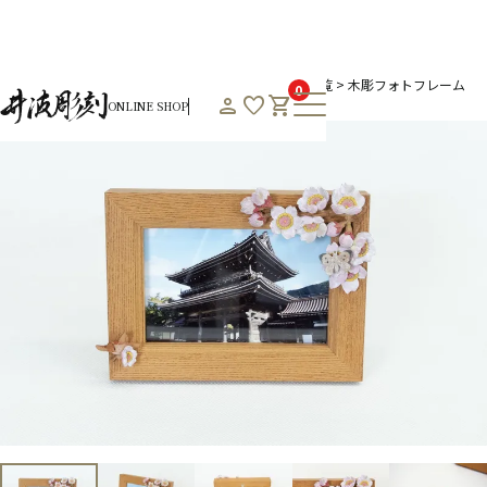
HOME
オンラインショップHOME
プレミアム商品一覧
木彫フォトフレーム
0
person
favorite
shopping_cart
ONLINE SHOP