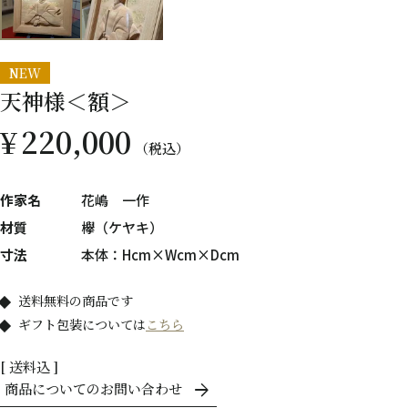
NEW
天神様＜額＞
¥
220,000
税込
作家名
花嶋 一作
材質
欅（ケヤキ）
寸法
本体：Hcm×Wcm×Dcm
送料無料の商品です
ギフト包装については
こちら
送料込
商品についてのお問い合わせ