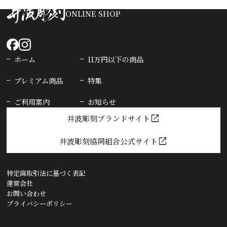
ONLINE SHOP
ホーム
11万円以下の商品
プレミアム商品
特集
ご利用案内
お知らせ
open_in_new
井波彫刻ブランドサイト
open_in_new
井波彫刻協同組合公式サイト
特定商取引法に基づく表記
運営会社
お問い合わせ
プライバシーポリシー