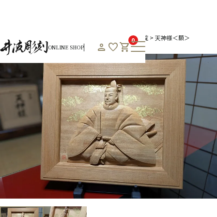
HOME
オンラインショップHOME
プレミアム商品一覧
天神様＜額＞
0
person
favorite
shopping_cart
ONLINE SHOP