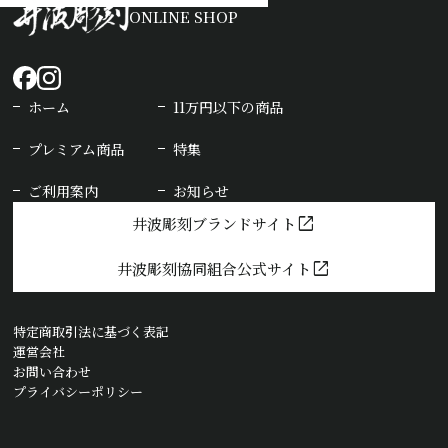
ONLINE SHOP
ホーム
11万円以下の商品
プレミアム商品
特集
ご利用案内
お知らせ
open_in_new
井波彫刻ブランドサイト
open_in_new
井波彫刻協同組合公式サイト
特定商取引法に基づく表記
運営会社
お問い合わせ
プライバシーポリシー