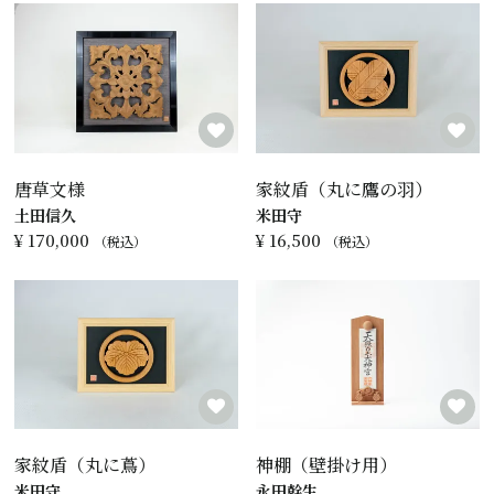
唐草文様
家紋盾（丸に鷹の羽）
土田信久
米田守
¥
170,000
¥
16,500
税込
税込
家紋盾（丸に蔦）
神棚（壁掛け用）
米田守
永田幹生