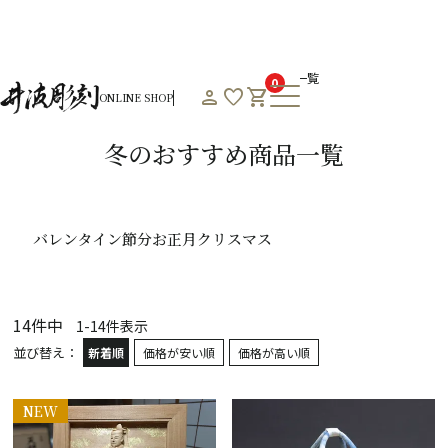
HOME
オンラインショップHOME
冬のおすすめ商品一覧
0
person
favorite
shopping_cart
ONLINE SHOP
Product List
冬のおすすめ商品一覧
バレンタイン
節分
お正月
クリスマス
14
件中
1
-
14
件表示
並び替え
新着順
価格が安い順
価格が高い順
NEW