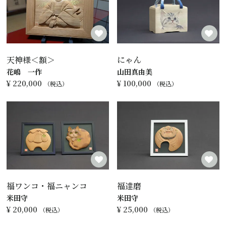
天神様＜額＞
にゃん
花嶋 一作
山田真由美
¥
220,000
¥
100,000
税込
税込
福ワンコ・福ニャンコ
福達磨
米田守
米田守
¥
20,000
¥
25,000
税込
税込