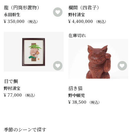
龍（円筒形置物）
欄間（四君子）
永田幹生
野村清宝
¥
350,000
¥
4,400,000
税込
税込
在庫切れ
目で鯛
招き猫
野村清宝
¥
77,000
野中願児
税込
¥
38,500
税込
季節のシーンで探す