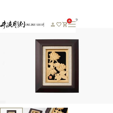
HOME
オンラインショップHOME
通年商品一覧
バラ
0
person
favorite
shopping_cart
ONLINE SHOP