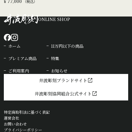
¥
77,000
税込
ONLINE SHOP
ホーム
11万円以下の商品
プレミアム商品
特集
ご利用案内
お知らせ
open_in_new
井波彫刻ブランドサイト
open_in_new
井波彫刻協同組合公式サイト
特定商取引法に基づく表記
運営会社
お問い合わせ
プライバシーポリシー