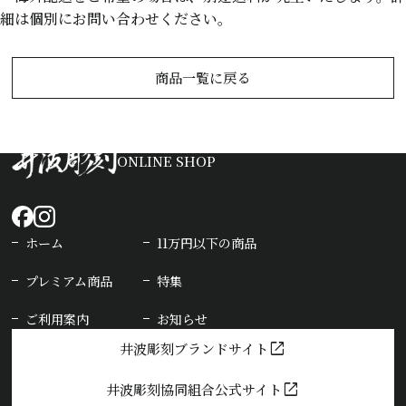
細は個別にお問い合わせください。
商品一覧に戻る
ONLINE SHOP
ホーム
11万円以下の商品
プレミアム商品
特集
ご利用案内
お知らせ
open_in_new
井波彫刻ブランドサイト
open_in_new
井波彫刻協同組合公式サイト