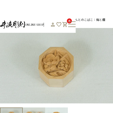
HOME
オンラインショップHOME
通年商品一覧
なんとのこばこ：梅と欄
0
person
favorite
shopping_cart
ONLINE SHOP