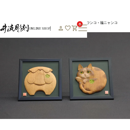
HOME
オンラインショップHOME
通年商品一覧
福ワンコ・福ニャンコ
0
person
favorite
shopping_cart
ONLINE SHOP