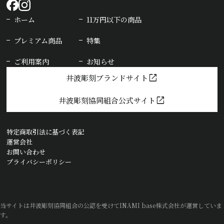
ホーム
11万円以下の商品
プレミアム商品
特集
ご利用案内
お知らせ
open_in_new
井波彫刻ブランドサイト
open_in_new
井波彫刻協同組合公式サイト
特定商取引法に基づく表記
運営会社
お問い合わせ
プライバシーポリシー
当サイトは井波彫刻協同組合の公認を受けてINAMI base株式会社が運営していま
す。