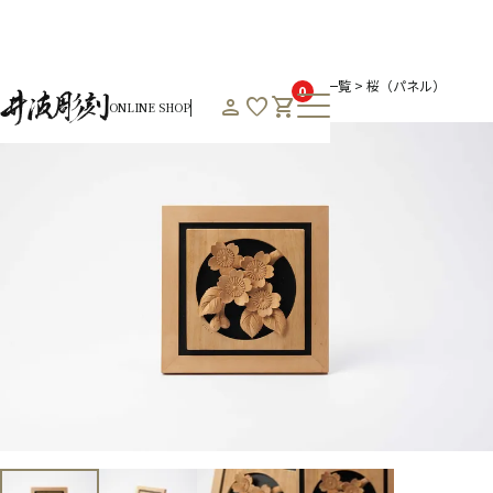
HOME
オンラインショップHOME
春のおすすめ商品一覧
桜（パネル）
0
person
favorite
shopping_cart
ONLINE SHOP