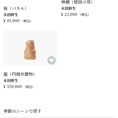
神棚（壁掛け用）
桜（パネル）
永田幹生
¥
22,000
永田幹生
税込
¥
45,000
税込
龍（円筒形置物）
永田幹生
¥
350,000
税込
季節のシーンで探す