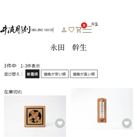
HOME
オンラインショップHOME
作者一覧
永田 幹生
0
person
favorite
shopping_cart
ONLINE SHOP
Product List
永田 幹生
3
件中
1
-
3
件表示
並び替え
新着順
価格が安い順
価格が高い順
在庫切れ