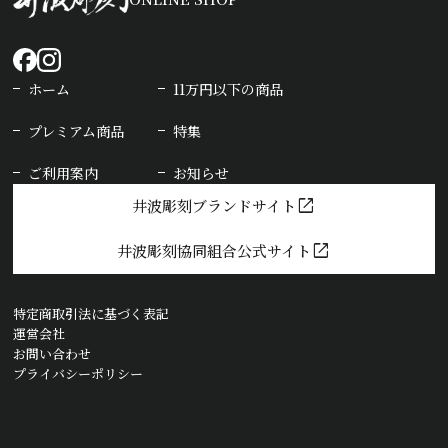
ホーム
11万円以下の商品
プレミアム商品
特集
ご利用案内
お知らせ
open_in_new
井波彫刻ブランドサイト
open_in_new
井波彫刻協同組合公式サイト
特定商取引法に基づく表記
運営会社
お問い合わせ
プライバシーポリシー