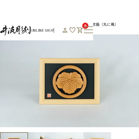
HOME
オンラインショップHOME
通年商品一覧
家紋盾（丸に蔦）
0
person
favorite
shopping_cart
ONLINE SHOP