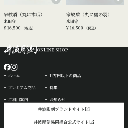
家紋盾（丸に木瓜）
家紋盾（丸に鷹の羽）
米田守
米田守
¥
16,500
¥
16,500
税込
税込
ONLINE SHOP
ホーム
11万円以下の商品
プレミアム商品
特集
ご利用案内
お知らせ
open_in_new
井波彫刻ブランドサイト
open_in_new
井波彫刻協同組合公式サイト