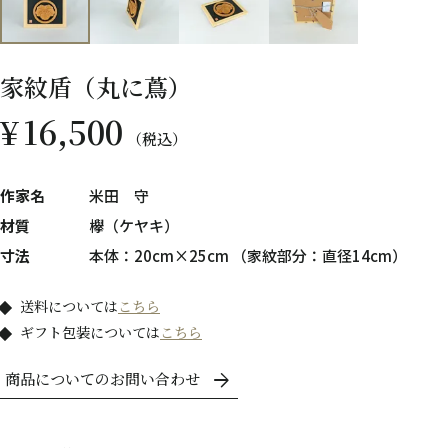
家紋盾（丸に蔦）
¥
16,500
税込
作家名
米田 守
材質
欅（ケヤキ）
寸法
本体：20cm×25cm （家紋部分：直径14cm）
送料については
こちら
ギフト包装については
こちら
商品についてのお問い合わせ