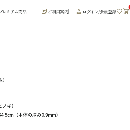
sticky_note_2
person
favorite
shopping_cart
プレミアム商品
ご利用案内
ログイン/会員登録
込
ヒノキ）
64.5cm（本体の厚み0.9mm）