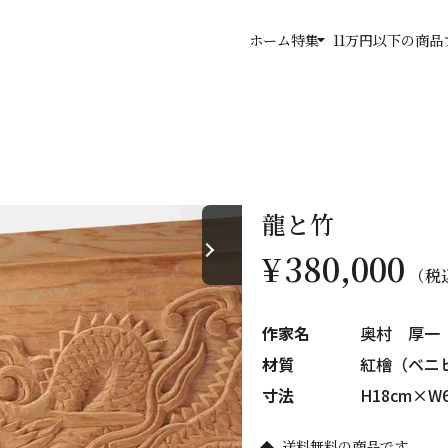
arrow_drop_down
ホーム
特集
11万円以下の商品
龍と竹
¥
380,000
税
作家名
奥村 厚一
材質
紅檜（ベニ
寸法
H18cm×W
送料無料の商品です