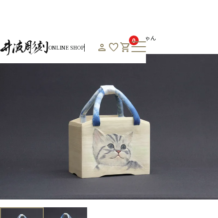
HOME
オンラインショップHOME
通年商品一覧
にゃん
0
person
favorite
shopping_cart
ONLINE SHOP