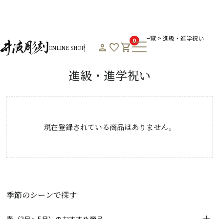
HOME
オンラインショップHOME
春のおすすめ商品一覧
進級・進学祝い
0
person
favorite
shopping_cart
ONLINE SHOP
Product List
進級・進学祝い
現在登録されている商品はありません。
季節のシーンで探す