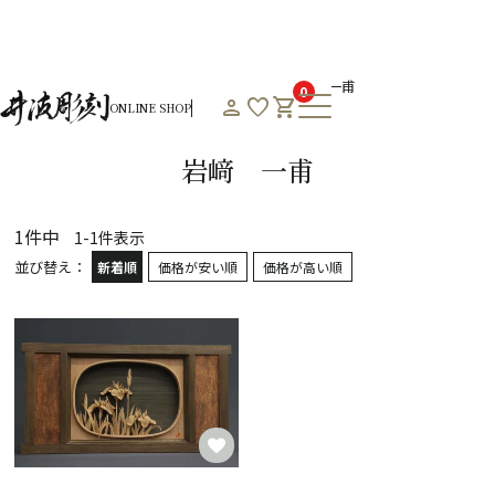
HOME
オンラインショップHOME
作者一覧
岩﨑 一甫
0
person
favorite
shopping_cart
ONLINE SHOP
Product List
岩﨑 一甫
1
件中
1
-
1
件表示
並び替え
新着順
価格が安い順
価格が高い順