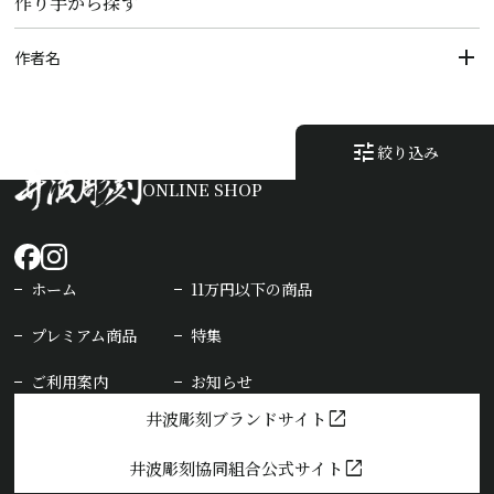
作り手から探す
作者名
tune
絞り込み
ONLINE SHOP
ホーム
11万円以下の商品
プレミアム商品
特集
ご利用案内
お知らせ
open_in_new
井波彫刻ブランドサイト
open_in_new
井波彫刻協同組合公式サイト