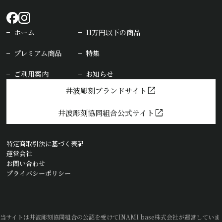
ホーム
11万円以下の商品
プレミアム商品
特集
ご利用案内
お知らせ
open_in_new
井波彫刻ブランドサイト
open_in_new
井波彫刻協同組合公式サイト
特定商取引法に基づく表記
運営会社
お問い合わせ
プライバシーポリシー
当サイトは井波彫刻協同組合の公認を受けてINAMI base株式会社が運営していま