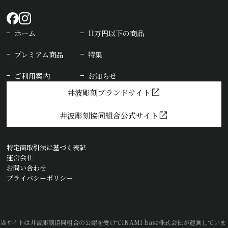
ホーム
11万円以下の商品
プレミアム商品
特集
ご利用案内
お知らせ
open_in_new
井波彫刻ブランドサイト
open_in_new
井波彫刻協同組合公式サイト
特定商取引法に基づく表記
運営会社
お問い合わせ
プライバシーポリシー
当サイトは井波彫刻協同組合の公認を受けてINAMI base株式会社が運営していま