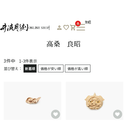
HOME
オンラインショップHOME
作者一覧
高桑 良昭
0
person
favorite
shopping_cart
ONLINE SHOP
Product List
高桑 良昭
3
件中
1
-
3
件表示
並び替え
新着順
価格が安い順
価格が高い順